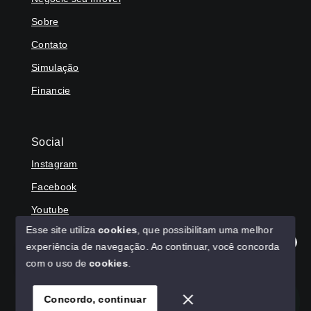
Sobre
Contato
Simulação
Financie
Social
Instagram
Facebook
Youtube
Esse site utiliza
cookies
, que possibilitam uma melhor
experiência de navegação.
Ao continuar, você concorda
Olá! Agradecemos seu contato, como podemos ajudar?
com o uso de
cookies
.
© Copyright 2026 - HAGA IMÓVEIS - Todos os direitos
reservados
Concordo, continuar
SITE PARA IMOBILIARIA