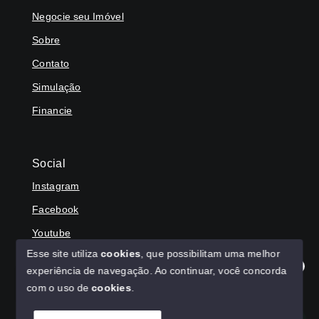
Negocie seu Imóvel
Sobre
Contato
Simulação
Financie
Social
Instagram
Facebook
Youtube
Esse site utiliza
cookies
, que possibilitam uma melhor
experiência de navegação.
Ao continuar, você concorda
Olá! Agradecemos seu contato, como podemos ajudar?
com o uso de
cookies
.
© Copyright 2026 - HAGA IMÓVEIS - Todos os direitos
reservados