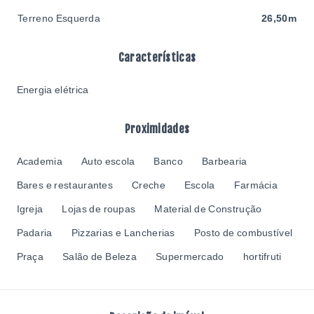
Terreno Esquerda
26,50m
Características
Energia elétrica
Proximidades
Academia
Auto escola
Banco
Barbearia
Bares e restaurantes
Creche
Escola
Farmácia
Igreja
Lojas de roupas
Material de Construção
Padaria
Pizzarias e Lancherias
Posto de combustível
Praça
Salão de Beleza
Supermercado
hortifruti