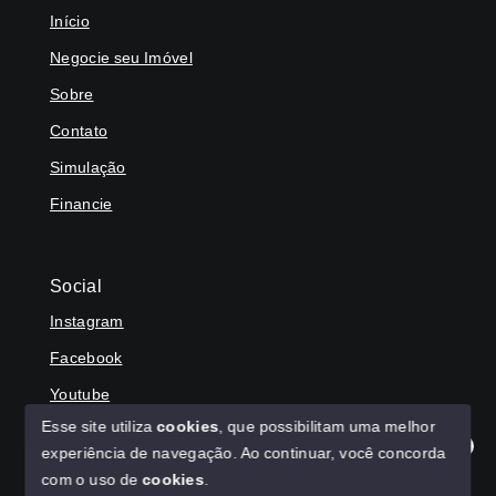
Início
Negocie seu Imóvel
Sobre
Contato
Simulação
Financie
Social
Instagram
Facebook
Youtube
Esse site utiliza
cookies
, que possibilitam uma melhor
experiência de navegação.
Ao continuar, você concorda
Olá! Agradecemos seu contato, como podemos ajudar?
com o uso de
cookies
.
© Copyright 2026 - HAGA IMÓVEIS - Todos os direitos