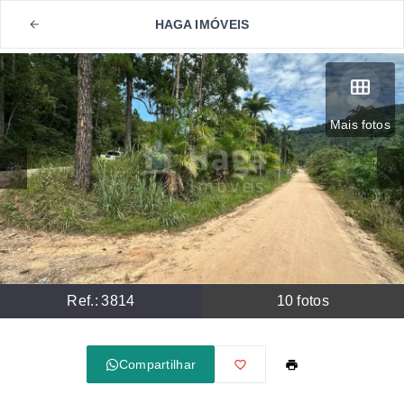
HAGA IMÓVEIS
Mais fotos
Ref.:
3814
10
fotos
Compartilhar