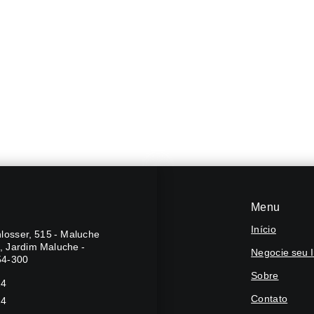
Menu
Início
losser, 515 - Maluche
A, Jardim Maluche -
Negocie seu 
54-300
Sobre
24
Contato
24