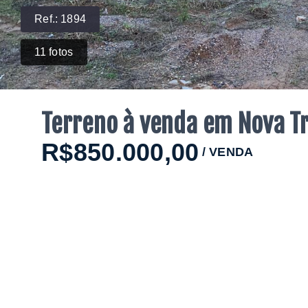
Ref.:
1894
11
fotos
Terreno à venda em Nova T
R$850.000,00
/
VENDA