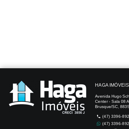
HAGA IMÓVEIS
Avenida Hugo Sch
Center - Sala 08 
Brusque/SC, 883
(47) 3396-89
(47) 3396-89