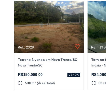
Ref.: 2328
Ref.: 195
Terreno à venda em Nova Trento/SC
Terreno 
Nova Trento/SC
Indaiá - 
R$150.000,00
R$4.000
VENDA
500 m² (Área Total)
33.0