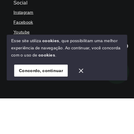
Social
Instagram
Facebook
Youtube
Esse site utiliza
cookies
, que possibilitam uma melhor
experiência de navegação.
Ao continuar, você concorda
Olá! Agradecemos seu contato, como podemos ajudar?
com o uso de
cookies
.
© Copyright 2026 - HAGA IMÓVEIS - Todos os direitos
reservados
Concordo, continuar
SITE PARA IMOBILIARIA
Início
Histórico
Favoritos