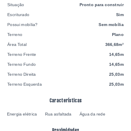
Situação
Pronto para construir
Escriturado
Sim
Possui mobília?
Sem mobília
Terreno
Plano
Área Total
366,68m²
Terreno Frente
14,65m
Terreno Fundo
14,65m
Terreno Direita
25,03m
Terreno Esquerda
25,03m
Características
Energia elétrica
Rua asfaltada
Água da rede
Proximidades