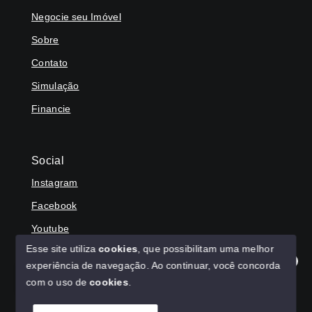
Negocie seu Imóvel
Sobre
Contato
Simulação
Financie
Social
Instagram
Facebook
Youtube
Esse site utiliza
cookies
, que possibilitam uma melhor
experiência de navegação.
Ao continuar, você concorda
Olá! Agradecemos seu contato, como podemos ajudar?
com o uso de
cookies
.
© Copyright 2026 - HAGA IMÓVEIS - Todos os direitos
reservados