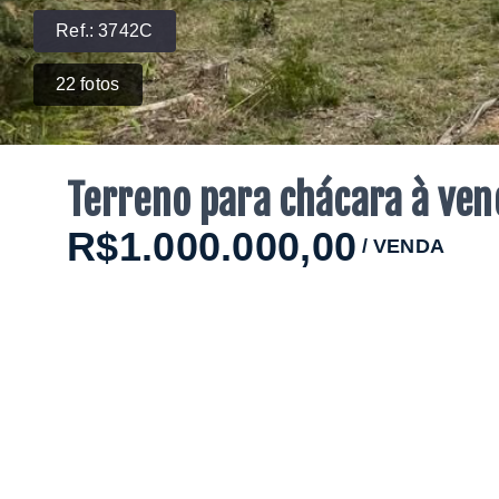
Ref.:
3742C
22
fotos
Terreno para chácara à ve
R$1.000.000,00
/
VENDA