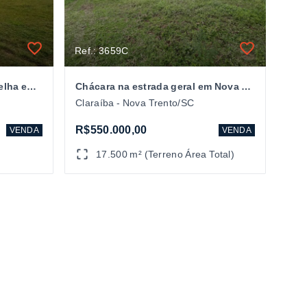
Ref.: 3659C
Chácara à venda no Bairro Velha em Nva Trento/SC
Chácara na estrada geral em Nova Trento/SC
Claraíba - Nova Trento/SC
R$550.000,00
VENDA
VENDA
17.500 m² (Terreno Área Total)