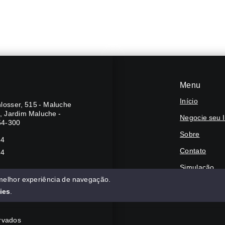
Menu
Início
losser, 515 - Maluche
A, Jardim Maluche -
Negocie seu 
54-300
Sobre
24
Contato
24
Simulação
 melhor experiência de navegação.
Financie
ies
.
ervados