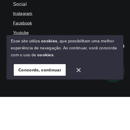
Social
Instagram
Facebook
Youtube
Esse site utiliza
cookies
, que possibilitam uma melhor
experiência de navegação.
Ao continuar, você concorda
Olá! Agradecemos seu contato, como podemos ajudar?
com o uso de
cookies
.
© Copyright 2026 - HAGA IMÓVEIS - Todos os direitos
reservados
Concordo, continuar
SITE PARA IMOBILIARIA
Início
Histórico
Favoritos