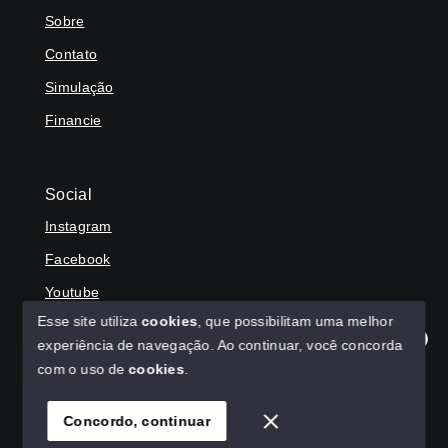
Sobre
Contato
Simulação
Financie
Social
Instagram
Facebook
Youtube
Esse site utiliza
cookies
, que possibilitam uma melhor
experiência de navegação.
Ao continuar, você concorda
Olá! Agradecemos seu contato, como podemos ajudar?
com o uso de
cookies
.
© Copyright 2026 - HAGA IMÓVEIS - Todos os direitos
reservados
Concordo, continuar
SITE PARA IMOBILIARIA