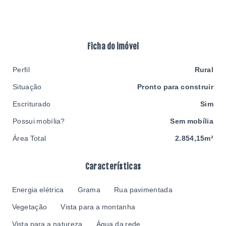
Ficha do imóvel
Perfil
Rural
Situação
Pronto para construir
Escriturado
Sim
Possui mobília?
Sem mobília
Área Total
2.854,15m²
Características
Energia elétrica
Grama
Rua pavimentada
Vegetação
Vista para a montanha
Vista para a natureza
Água da rede