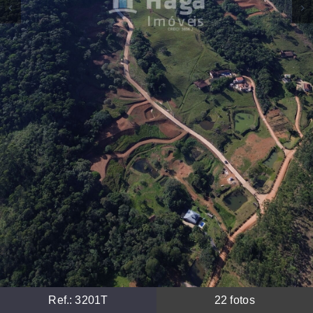
Ref.:
3201T
22
fotos