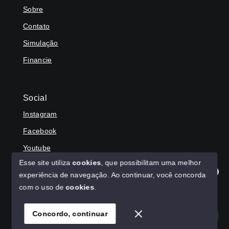
Sobre
Contato
Simulação
Financie
Social
Instagram
Facebook
Youtube
Esse site utiliza
cookies
, que possibilitam uma melhor
experiência de navegação.
Ao continuar, você concorda
Olá! Agradecemos seu contato, como podemos ajudar?
com o uso de
cookies
.
© Copyright 2026 - HAGA IMÓVEIS - Todos os direitos
reservados
Concordo, continuar
SITE PARA IMOBILIARIA