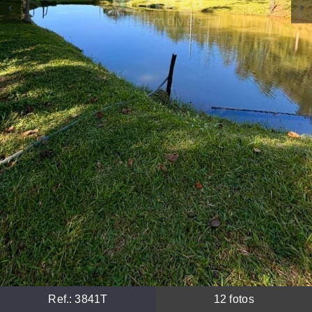
Ref.:
3841T
12
fotos