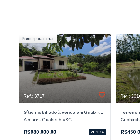
Pronto para morar
Ref.: 3717
Ref.: 261
Sítio mobiliado à venda em Guabiruba/SC
Aimoré - Guabiruba/SC
Guabiru
R$980.000,00
R$450.0
VENDA