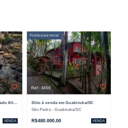
Pronto para morar
Ref.: 3459
Sítio a venda no bairro Lageado Alto em Guabiruba/SC
Sítio à venda em Guabiruba/SC
São Pedro - Guabiruba/SC
R$480.000,00
VENDA
VENDA