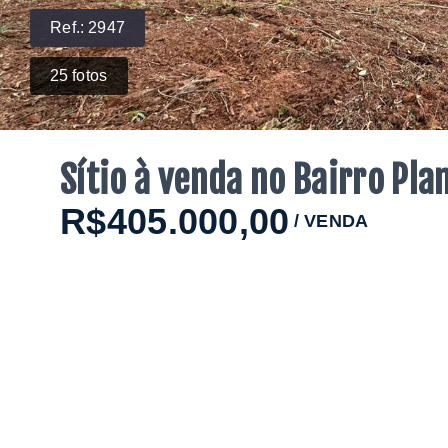
Ref.:
2947
25
fotos
Sítio à venda no Bairro Pla
R$405.000,00
/
VENDA