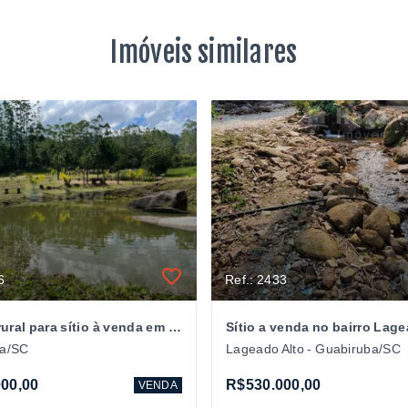
Imóveis similares
6
Ref.: 2433
Terreno rural para sítio à venda em Guabiruba/SC
ba/SC
Lageado Alto - Guabiruba/SC
00,00
R$530.000,00
VENDA